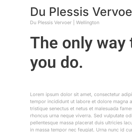
Du Plessis Vervoe
Du Plessis Vervoer | Wellington
The only way t
you do.
Lorem ipsum dolor sit amet, consectetur adipi
tempor incididunt ut labore et dolore magna a
tristique senectus et netus et malesuada fame
rhoncus urna neque viverra. Sed vulputate od
pellentesque massa placerat duis ultricies la
in massa tempor nec feugiat. Urna nunc id c