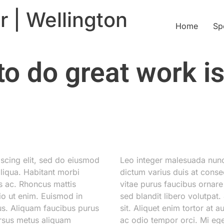
r | Wellington
Home
Sp
o do great work is
scing elit, sed do eiusmod
Leo integer malesuada nun
liqua. Habitant morbi
dictum varius duis at cons
s ac. Rhoncus mattis
vitae purus faucibus ornare
io ut enim. Euismod in
sed blandit libero volutpat.
cus. Aliquam faucibus purus
sit. Aliquet enim tortor at 
ursus metus aliquam
ac odio tempor orci. Mi eget